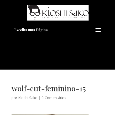
Pensando em transformar seu
+
Visual??
Agende pelo Whatsapp
Escolha uma Página
wolf-cut-feminino-15
por
Kioshi Sako
|
0 Comentários