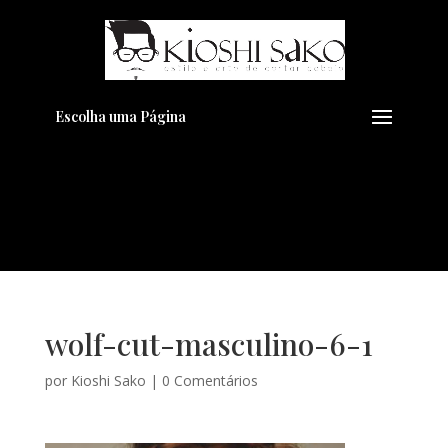
Pensando em transformar seu
+
Visual??
Agende pelo Whatsapp
Escolha uma Página
wolf-cut-masculino-6-1
por
Kioshi Sako
|
0 Comentários