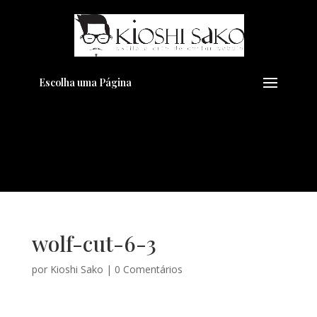
Pensando em transformar seu
+
Visual??
Agende pelo Whatsapp
Escolha uma Página
wolf-cut-6-3
por
Kioshi Sako
|
0 Comentários