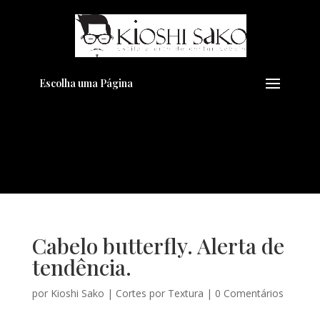
Pensando em transformar seu
+
Visual??
Agende pelo Whatsapp
Escolha uma Página
Cabelo butterfly. Alerta de
tendência.
por
Kioshi Sako
|
Cortes por Textura
|
0 Comentários