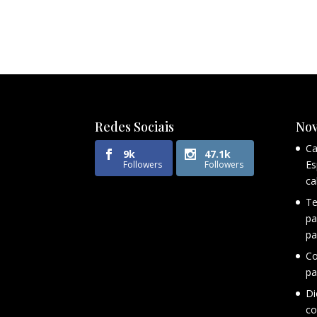
Redes Sociais
Nov
Ca
9k
47.1k
Es
Followers
Followers
ca
Te
pa
pa
Co
pa
Di
co