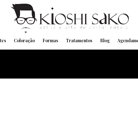
Pensando em transformar seu Visual??
Agende pelo Whatsapp
tes
Coloração
Formas
Tratamentos
Blog
Agendame