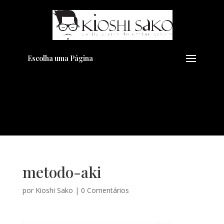
Pensando em transformar seu
+
Visual??
Agende pelo Whatsapp
Escolha uma Página
metodo-aki
por
Kioshi Sako
|
0 Comentários