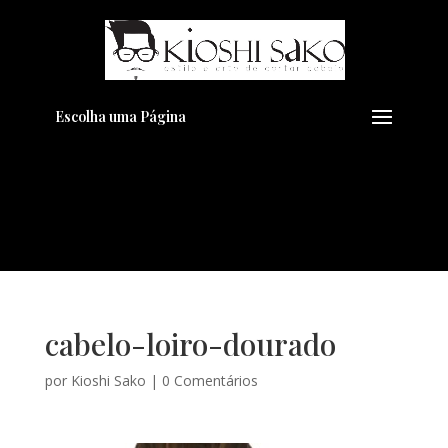
Pensando em transformar seu
+
Visual??
Agende pelo Whatsapp
Escolha uma Página
cabelo-loiro-dourado
por
Kioshi Sako
|
0 Comentários