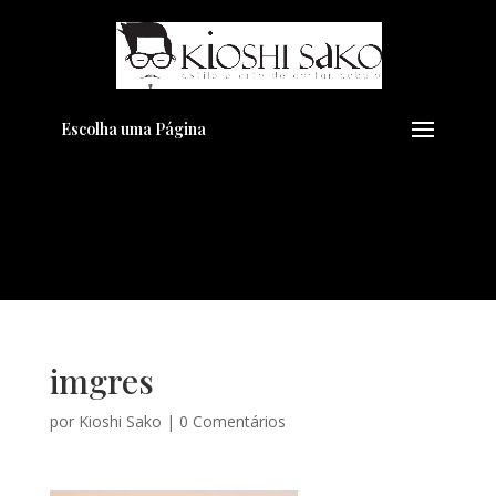
Pensando em transformar seu
+
Visual??
Agende pelo Whatsapp
Escolha uma Página
imgres
por
Kioshi Sako
|
0 Comentários