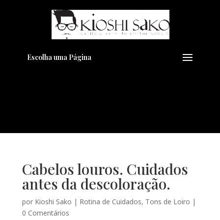
Pensando em transformar seu
+
Visual??
Agende pelo Whatsapp
Escolha uma Página
Cabelos louros. Cuidados
antes da descoloração.
por
Kioshi Sako
|
Rotina de Cuidados
,
Tons de Loiro
|
0 Comentários