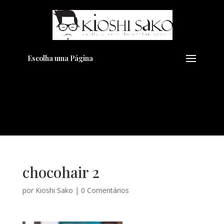
Pensando em transformar seu
+
Visual??
Agende pelo Whatsapp
Escolha uma Página
chocohair 2
por
Kioshi Sako
|
0 Comentários