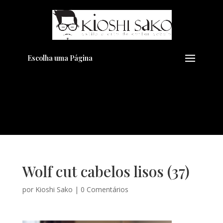
Pensando em transformar seu
+
Visual??
Agende pelo Whatsapp
Escolha uma Página
Wolf cut cabelos lisos (37)
por
Kioshi Sako
|
0 Comentários