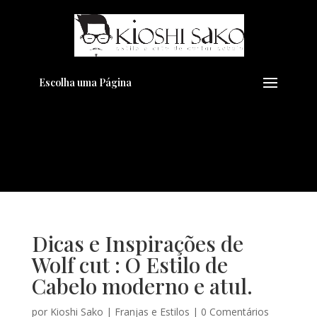
Pensando em transformar seu
+
Visual??
Agende pelo Whatsapp
Escolha uma Página
Dicas e Inspirações de
Wolf cut : O Estilo de
Cabelo moderno e atul.
por
Kioshi Sako
|
Franjas e Estilos
|
0 Comentários