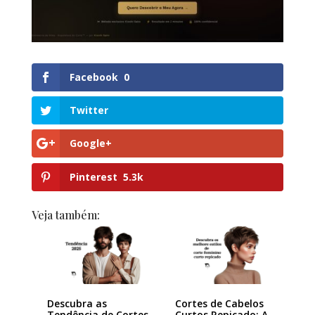
Facebook
0
Twitter
Google+
Pinterest
5.3k
Veja também:
Descubra as
Cortes de Cabelos
Tendência de Cortes
Curtos Repicado: A