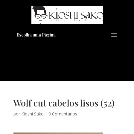
Pensando em transformar seu
+
Visual??
Agende pelo Whatsapp
Escolha uma Página
Wolf cut cabelos lisos (52)
por
Kioshi Sako
|
0 Comentários