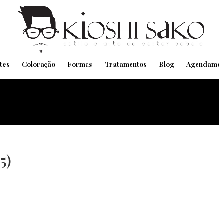
Pensando em transformar seu Visual??
Agende pelo Whatsapp
tes
Coloração
Formas
Tratamentos
Blog
Agendame
5)