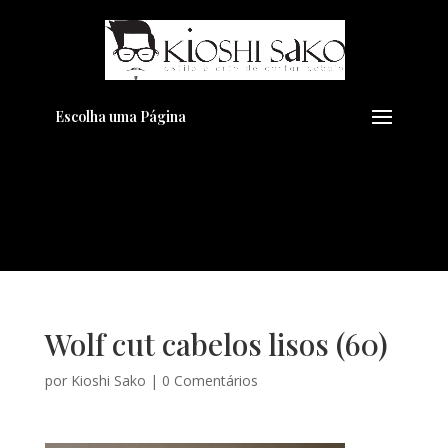
Pensando em transformar seu
+
Visual??
Agende pelo Whatsapp
Escolha uma Página
Wolf cut cabelos lisos (60)
por
Kioshi Sako
|
0 Comentários