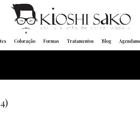
Pensando em transformar seu Visual??
Agende pelo Whatsapp
tes
Coloração
Formas
Tratamentos
Blog
Agendame
84)