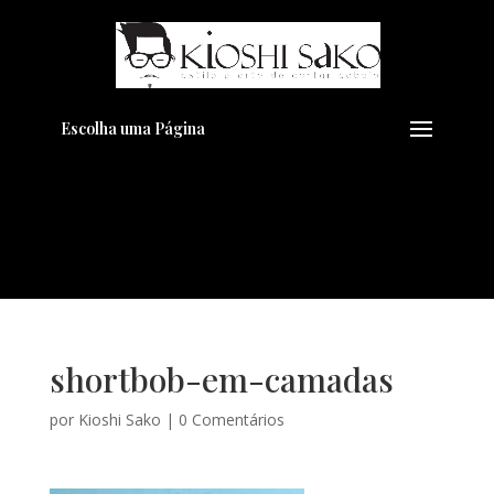
Pensando em transformar seu
+
Visual??
Agende pelo Whatsapp
Escolha uma Página
shortbob-em-camadas
por
Kioshi Sako
|
0 Comentários