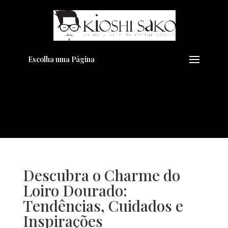
Pensando em transformar seu
+
Visual??
Agende pelo Whatsapp
Escolha uma Página
Descubra o Charme do
Loiro Dourado:
Tendências, Cuidados e
Inspirações