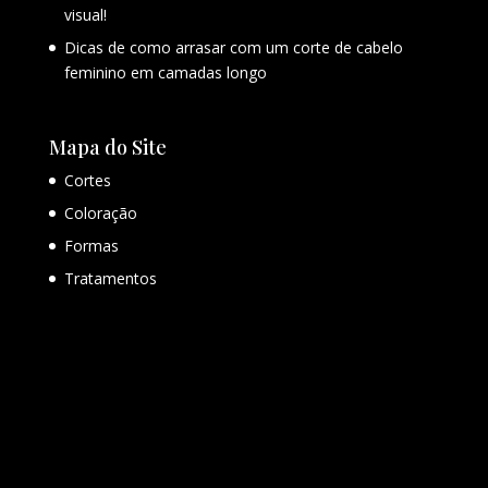
visual!
Dicas de como arrasar com um corte de cabelo
feminino em camadas longo
Mapa do Site
Cortes
Coloração
Formas
Tratamentos
Contato
Avaliações e Agendamento
+ 55 11 99173-6500
contato@kioshisako.com.br