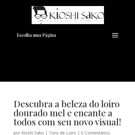
Pensando em transformar seu
+
Visual??
Agende pelo Whatsapp
Escolha uma Página
Descubra a beleza do loiro
dourado mel e encante a
todos com seu novo visual!
por
Kioshi Sako
|
Tons de Loiro
|
0 Comentários