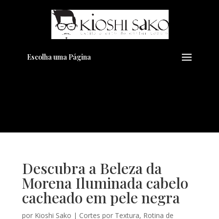
Pensando em transformar seu
+
Visual??
Agende pelo Whatsapp
Escolha uma Página
Descubra a Beleza da
Morena Iluminada cabelo
cacheado em pele negra
por
Kioshi Sako
|
Cortes por Textura
,
Rotina de