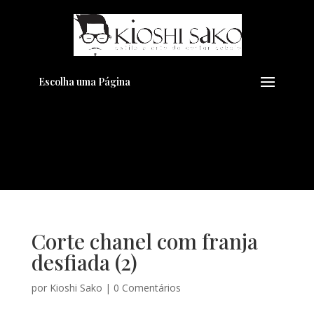
Pensando em transformar seu
+
Visual??
Agende pelo Whatsapp
Escolha uma Página
Corte chanel com franja
desfiada (2)
por
Kioshi Sako
|
0 Comentários