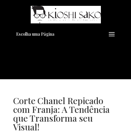
Pensando em transformar seu
+
Visual??
Agende pelo Whatsapp
Escolha uma Página
Corte Chanel Repicado
com Franja: A Tendência
que Transforma seu
Visual!