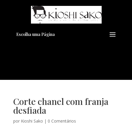
Pensando em transformar seu
+
Visual??
Agende pelo Whatsapp
Escolha uma Página
Corte chanel com franja
desfiada
por
Kioshi Sako
|
0 Comentários