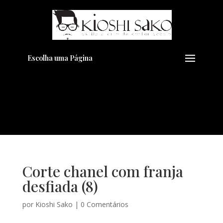
Pensando em transformar seu
+
Visual??
Agende pelo Whatsapp
Escolha uma Página
Corte chanel com franja
desfiada (8)
por
Kioshi Sako
|
0 Comentários