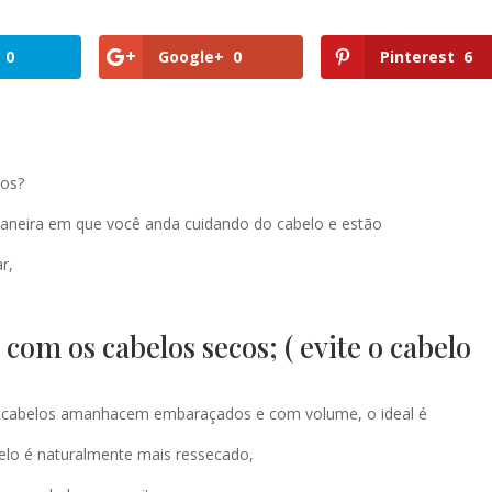
0
Google+
0
Pinterest
6
ços?
maneira em que você anda cuidando do cabelo e estão
r,
om os cabelos secos; ( evite o cabelo
os cabelos amanhacem embaraçados e com volume, o ideal é
belo é naturalmente mais ressecado,