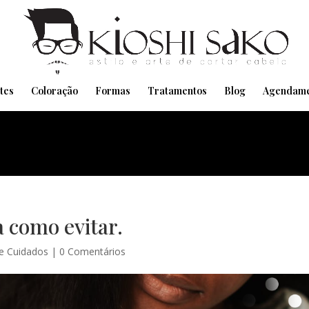
Pensando em transformar seu Visual??
Agende pelo Whatsapp
tes
Coloração
Formas
Tratamentos
Blog
Agendame
 como evitar.
de Cuidados
|
0 Comentários