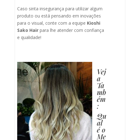
Caso sinta insegurança para utilizar algum
produto ou está pensando em inovações
para o visual, conte com a equipe
Kioshi
Sako Hair
para lhe atender com confiança
e qualidade!
Vej
a
Ta
mb
ém
:
Qu
al
é o
Me