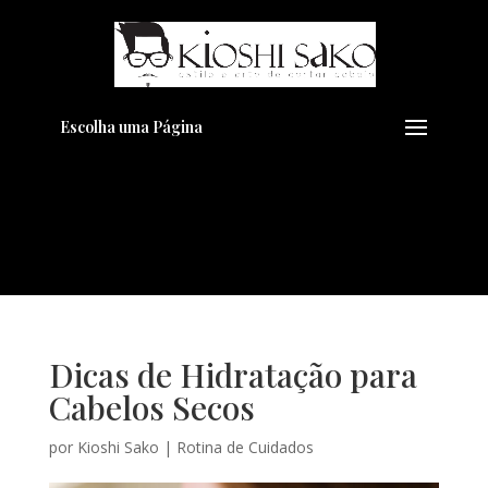
Pensando em transformar seu
+
Visual??
Agende pelo Whatsapp
Escolha uma Página
Dicas de Hidratação para
Cabelos Secos
por
Kioshi Sako
|
Rotina de Cuidados