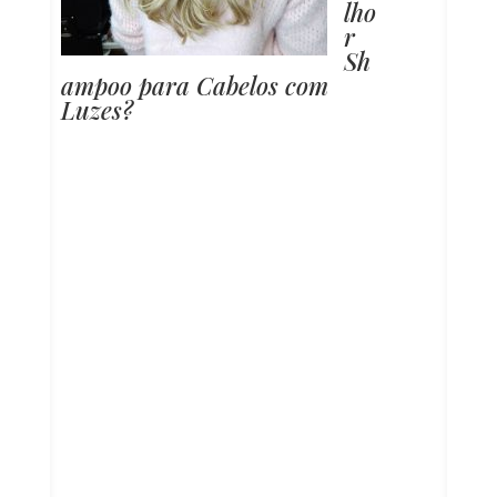
lho
r
Sh
ampoo para Cabelos com
Luzes?