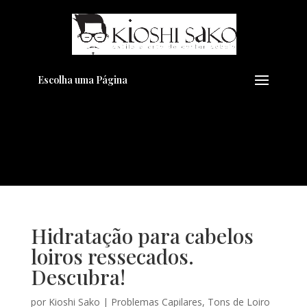
Pensando em transformar seu
+
Visual??
Agende pelo Whatsapp
Escolha uma Página
Hidratação para cabelos
loiros ressecados.
Descubra!
por
Kioshi Sako
|
Problemas Capilares
,
Tons de Loiro