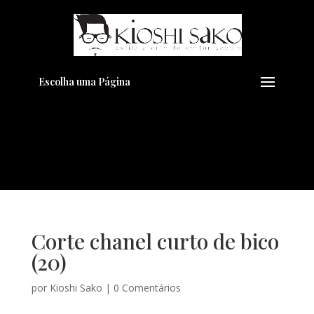
Pensando em transformar seu
+
Visual??
Agende pelo Whatsapp
Escolha uma Página
Corte chanel curto de bico
(20)
por
Kioshi Sako
|
0 Comentários