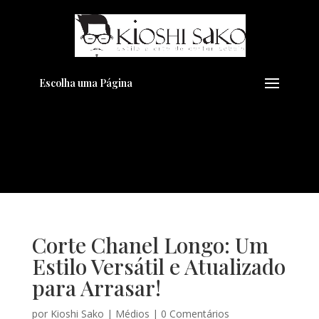
Pensando em transformar seu
+
Visual??
Agende pelo Whatsapp
Escolha uma Página
Corte Chanel Longo: Um
Estilo Versátil e Atualizado
para Arrasar!
por
Kioshi Sako
|
Médios
|
0 Comentários