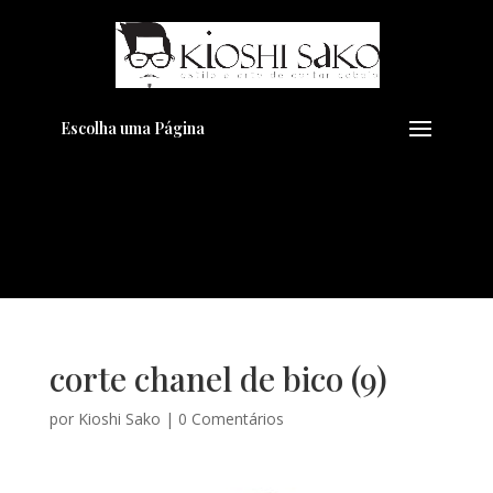
Pensando em transformar seu
+
Visual??
Agende pelo Whatsapp
Escolha uma Página
corte chanel de bico (9)
por
Kioshi Sako
|
0 Comentários