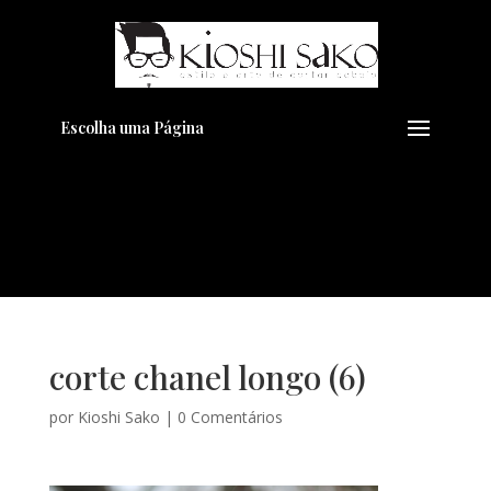
Pensando em transformar seu
+
Visual??
Agende pelo Whatsapp
Escolha uma Página
corte chanel longo (6)
por
Kioshi Sako
|
0 Comentários