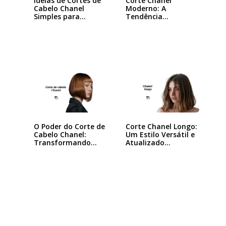
Ideias de Cortes de
Corte Chanel
Cabelo Chanel
Moderno: A
Simples para…
Tendência
Queridinha das…
O Poder do Corte de
Corte Chanel Longo:
Cabelo Chanel:
Um Estilo Versátil e
Transformando
Atualizado…
seu…