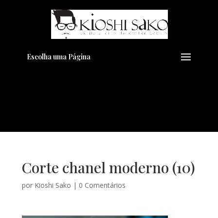
Pensando em transformar seu
+
Visual??
Agende pelo Whatsapp
Escolha uma Página
Corte chanel moderno (10)
por
Kioshi Sako
|
0 Comentários