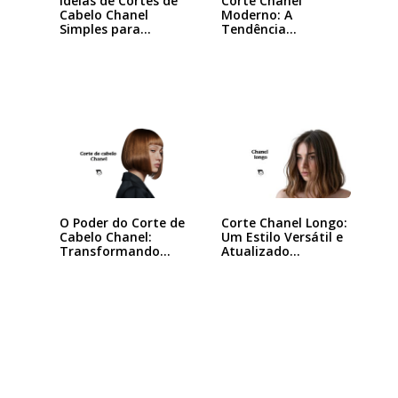
Ideias de Cortes de
Corte Chanel
Cabelo Chanel
Moderno: A
Simples para…
Tendência
Queridinha das…
O Poder do Corte de
Corte Chanel Longo:
Cabelo Chanel:
Um Estilo Versátil e
Transformando
Atualizado…
seu…