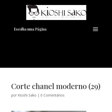
Pensando em transformar seu
+
Visual??
Agende pelo Whatsapp
Escolha uma Página
Corte chanel moderno (29)
por
Kioshi Sako
|
0 Comentários