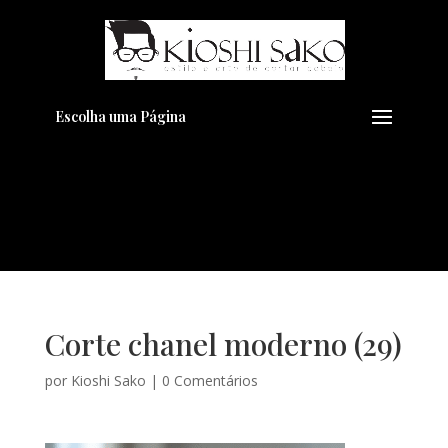
Pensando em transformar seu
+
Visual??
Agende pelo Whatsapp
Escolha uma Página
Corte chanel moderno (29)
por
Kioshi Sako
|
0 Comentários