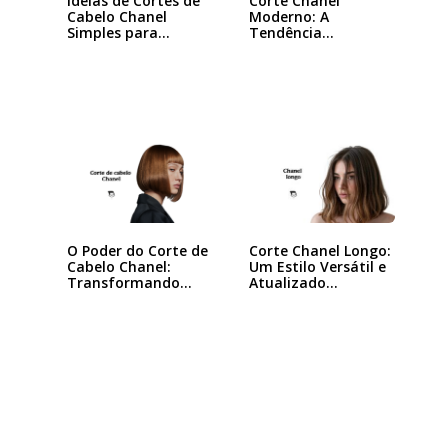
Ideias de Cortes de
Corte Chanel
Cabelo Chanel
Moderno: A
Simples para…
Tendência
Queridinha das…
O Poder do Corte de
Corte Chanel Longo:
Cabelo Chanel:
Um Estilo Versátil e
Transformando
Atualizado…
seu…