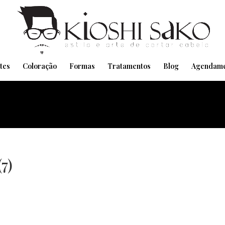
Pensando em transformar seu Visual??
Agende pelo Whatsapp
tes
Coloração
Formas
Tratamentos
Blog
Agendame
7)