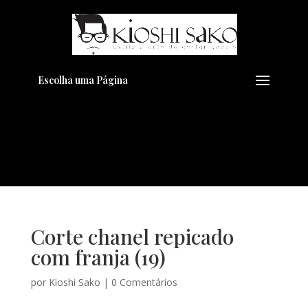
Pensando em transformar seu
+
Visual??
Agende pelo Whatsapp
Escolha uma Página
Corte chanel repicado
com franja (19)
por
Kioshi Sako
|
0 Comentários