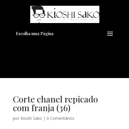
Pensando em transformar seu
+
Visual??
Agende pelo Whatsapp
Escolha uma Página
Corte chanel repicado
com franja (36)
por
Kioshi Sako
|
0 Comentários