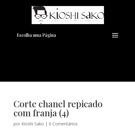
Pensando em transformar seu
+
Visual??
Agende pelo Whatsapp
Escolha uma Página
Corte chanel repicado
com franja (4)
por
Kioshi Sako
|
0 Comentários