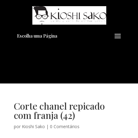
Pensando em transformar seu
+
Visual??
Agende pelo Whatsapp
Escolha uma Página
Corte chanel repicado
com franja (42)
por
Kioshi Sako
|
0 Comentários