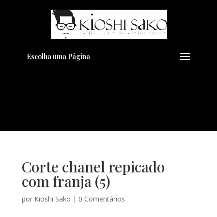
Pensando em transformar seu
+
Visual??
Agende pelo Whatsapp
Escolha uma Página
Corte chanel repicado
com franja (5)
por
Kioshi Sako
|
0 Comentários