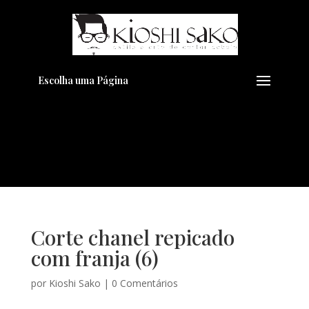
Pensando em transformar seu
+
Visual??
Agende pelo Whatsapp
Escolha uma Página
Corte chanel repicado
com franja (6)
por
Kioshi Sako
|
0 Comentários