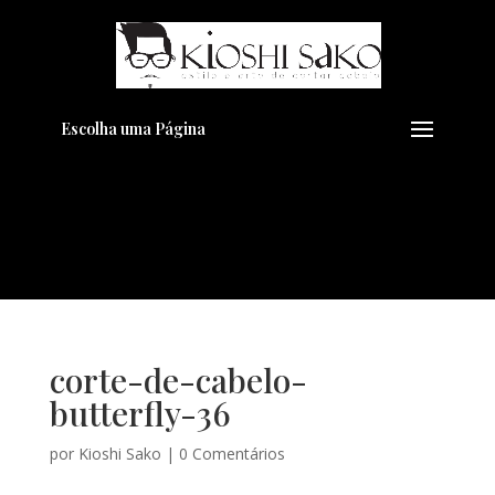
Pensando em transformar seu
+
Visual??
Agende pelo Whatsapp
Escolha uma Página
corte-de-cabelo-
butterfly-36
por
Kioshi Sako
|
0 Comentários