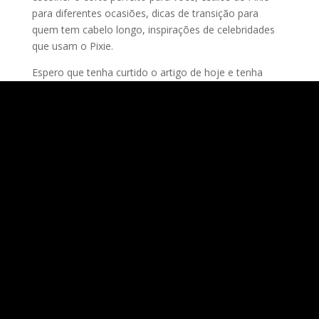
para diferentes ocasiões, dicas de transição para
quem tem cabelo longo, inspirações de celebridades
que usam o Pixie.
Espero que tenha curtido o artigo de hoje e tenha
escolhido seu corte de cabelo pixie favorito.
Ainda não conhecia o meu trabalho?
Cabeleireiro especialista em cortes e cores