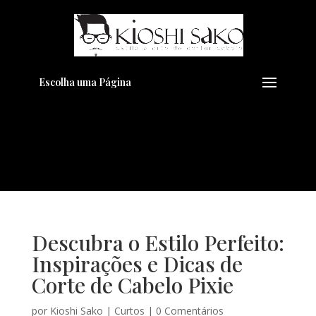
Pensando em transformar seu
+
Visual??
Agende pelo Whatsapp
Escolha uma Página
Descubra o Estilo Perfeito:
Inspirações e Dicas de
Corte de Cabelo Pixie
por
Kioshi Sako
|
Curtos
|
0 Comentários