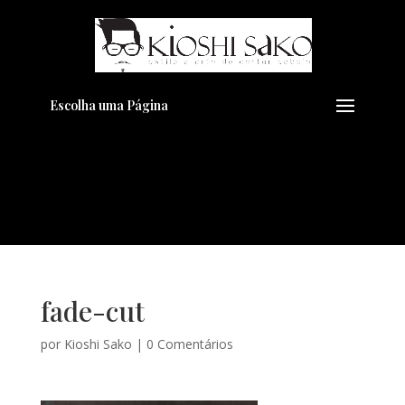
Pensando em transformar seu
+
Visual??
Agende pelo Whatsapp
Escolha uma Página
fade-cut
por
Kioshi Sako
|
0 Comentários