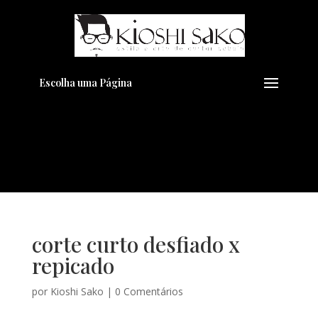
Pensando em transformar seu
+
Visual??
Agende pelo Whatsapp
Escolha uma Página
corte curto desfiado x
repicado
por
Kioshi Sako
|
0 Comentários