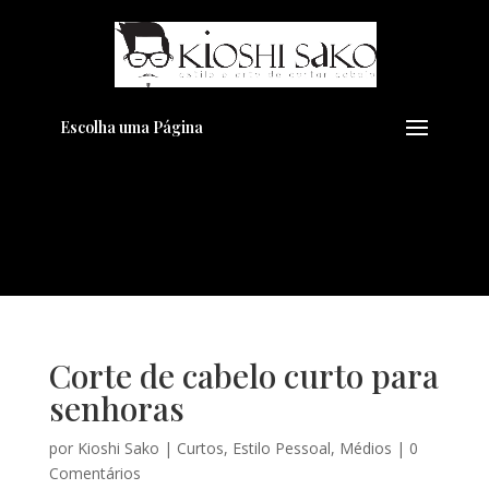
Pensando em transformar seu
+
Visual??
Agende pelo Whatsapp
Escolha uma Página
Corte de cabelo curto para
senhoras
por
Kioshi Sako
|
Curtos
,
Estilo Pessoal
,
Médios
|
0
Comentários