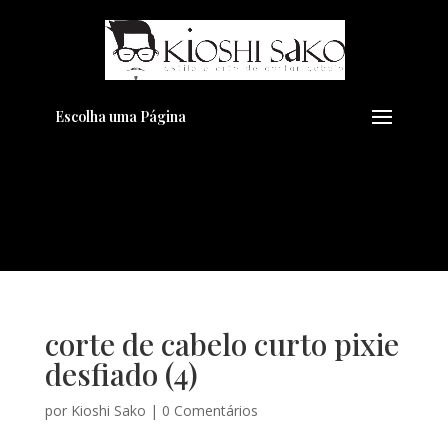
Pensando em transformar seu
+
Visual??
Agende pelo Whatsapp
Escolha uma Página
corte de cabelo curto pixie
desfiado (4)
por
Kioshi Sako
|
0 Comentários