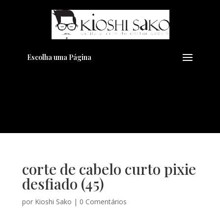
Pensando em transformar seu
+
Visual??
Agende pelo Whatsapp
Escolha uma Página
corte de cabelo curto pixie
desfiado (45)
por
Kioshi Sako
|
0 Comentários