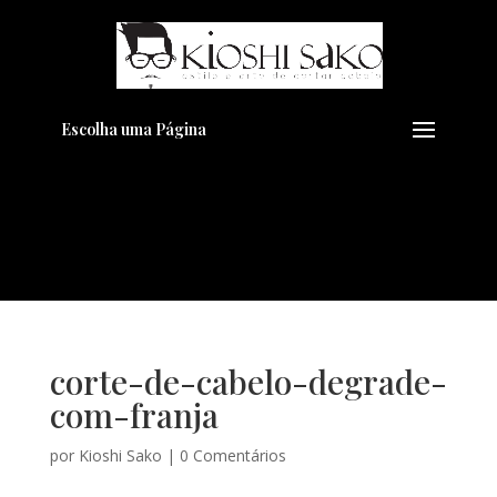
Pensando em transformar seu
+
Visual??
Agende pelo Whatsapp
Escolha uma Página
corte-de-cabelo-degrade-
com-franja
por
Kioshi Sako
|
0 Comentários