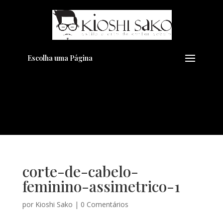
Pensando em transformar seu
+
Visual??
Agende pelo Whatsapp
Escolha uma Página
corte-de-cabelo-
feminino-assimetrico-1
por
Kioshi Sako
|
0 Comentários